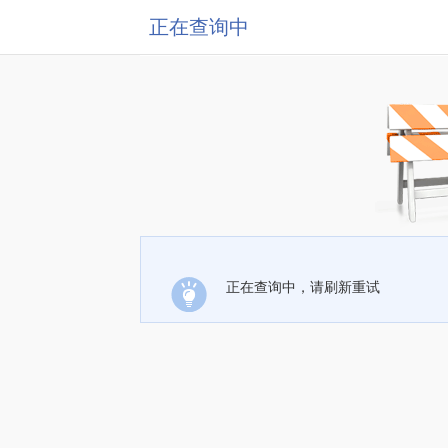
正在查询中
正在查询中，请刷新重试